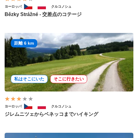
ヨーロッパ
クルコノシュ
Bězky Strážné - 交差点のコテージ
距離 6 km
私はそこにいた
そこに行きたい
ヨーロッパ
クルコノシュ
ジレムニツェからベネッコまでハイキング