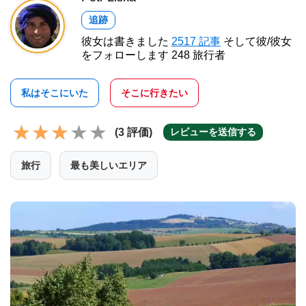
追跡
彼女は書きました
2517 記事
そして彼/彼女
をフォローします 248 旅行者
私はそこにいた
そこに行きたい
(3 評価)
レビューを送信する
旅行
最も美しいエリア