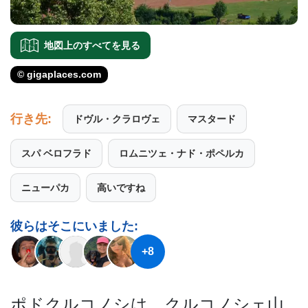
地図上のすべてを見る
© gigaplaces.com
行き先:
ドヴル・クラロヴェ
マスタード
スパ ベロフラド
ロムニツェ・ナド・ポペルカ
ニューパカ
高いですね
彼らはそこにいました:
+8
ポドクルコノシは、クルコノ­シェ山