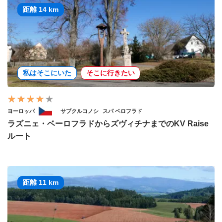
距離 14 km
私はそこにいた
そこに行きたい
ヨーロッパ
サブクルコノシ
スパ ベロフラド
ラズニェ・ベーロフラドからズヴィチナまでのKV Raise
ルート
距離 11 km