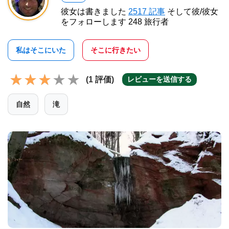
彼女は書きました
2517 記事
そして彼/彼女
をフォローします 248 旅行者
私はそこにいた
そこに行きたい
(1 評価)
レビューを送信する
自然
滝