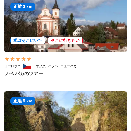
距離 3 km
私はそこにいた
そこに行きたい
ヨーロッパ
サブクルコノシ
ニューパカ
ノベ パカのツアー
距離 5 km