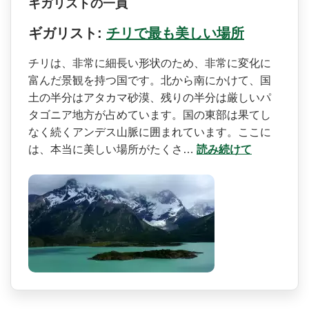
ギガリストの一員
ギガリスト:
チリで最も美しい場所
チリは、非常に細長い形状の­ため、非常に変化に
富んだ景観を持つ国です。北から­南にかけて、国
土の半分はアタカマ砂漠、残りの半分­は厳しいパ
タゴニア地方が占めています。国の東部は­果てし
なく続くアンデス山脈に囲まれています。ここ­に
は、本当に美しい場所がたくさ…
読み続けて