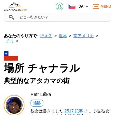
JA
MENU
あなたのやり方で:
行き先
世界
南アメリカ
チリ
場所 チャナラル
典型的なアタカマの街
Petr Liška
追跡
彼女は書きました
2517 記事
そして彼/彼女