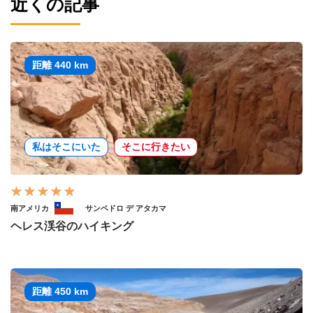
近くの記事
距離 440 km
私はそこにいた
そこに行きたい
南アメリカ
サンペドロ デ アタカマ
ヘレス渓谷のハイキング
距離 450 km