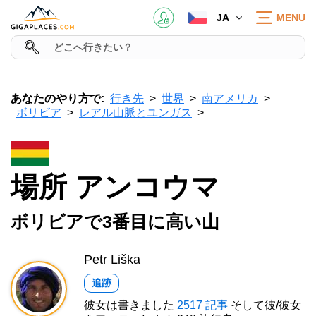
JA
MENU
あなたのやり方で:
行き先
世界
南アメリカ
ボリビア
レアル山脈とユンガス
場所 アンコウマ
ボリビアで3番目に高い山
Petr Liška
追跡
彼女は書きました
2517 記事
そして彼/彼女