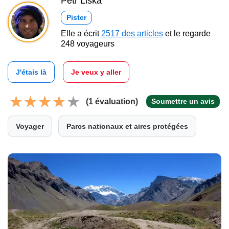
Petr Liška
Pister
Elle a écrit
2517 des articles
et le regarde
248 voyageurs
J'étais là
Je veux y aller
(1 évaluation)
Soumettre un avis
Voyager
Parcs nationaux et aires protégées