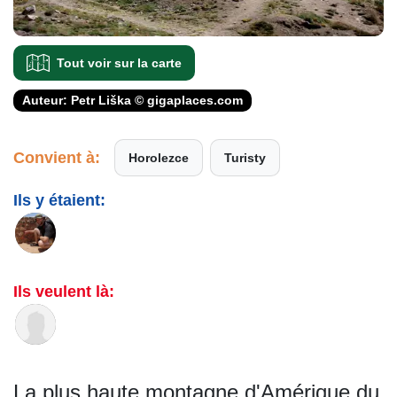
Tout voir sur la carte
Auteur: Petr Liška © gigaplaces.com
Convient à:
Horolezce
Turisty
Ils y étaient:
Ils veulent là:
La plus haute montagne d'Amérique du