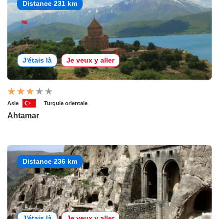
Distance 231 km
J'étais là
Je veux y aller
Asie
Turquie orientale
Ahtamar
Distance 236 km
J'étais là
Je veux y aller