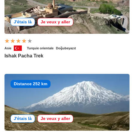
J'étais là
Je veux y aller
Asie
Turquie orientale
Doğubeyazıt
Ishak Pacha Trek
Distance 252 km
J'étais là
Je veux y aller