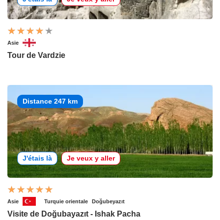
Asie
Tour de Vardzie
Distance 247 km
J'étais là
Je veux y aller
Asie
Turquie orientale
Doğubeyazıt
Visite de Doğubayazıt - Ishak Pacha