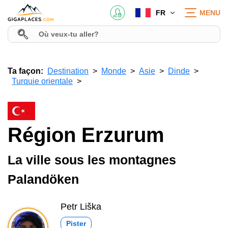
FR
MENU
Ta façon:
Destination
Monde
Asie
Dinde
Turquie orientale
Région Erzurum
La ville sous les montagnes
Palandöken
Petr Liška
Pister