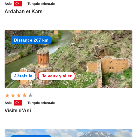
Asie
Turquie orientale
Ardahan et Kars
Distance 207 km
J'étais là
Je veux y aller
Asie
Turquie orientale
Visite d'Ani