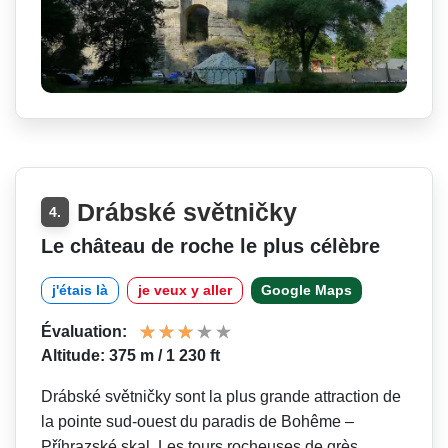
Drábské světničky
4.
Le château de roche le plus célèbre
j'étais là
je veux y aller
Google Maps
Évaluation:
Altitude: 375 m / 1 230 ft
Drábské světničky sont la plus grande attraction de
la pointe sud-ouest du paradis de Bohême –
Příhrazské skal. Les tours rocheuses de grès