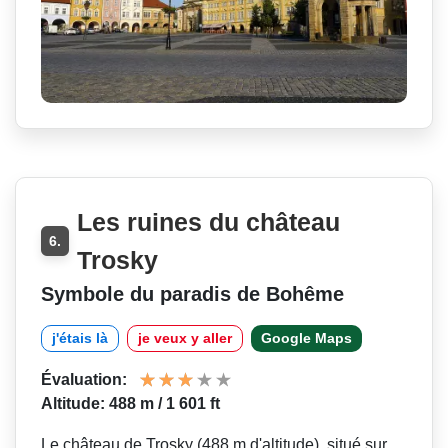
Les ruines du château
6.
Trosky
Symbole du paradis de Bohême
j'étais là
je veux y aller
Google Maps
Évaluation:
Altitude: 488 m / 1 601 ft
Le château de Trosky (488 m d'altitude), situé sur