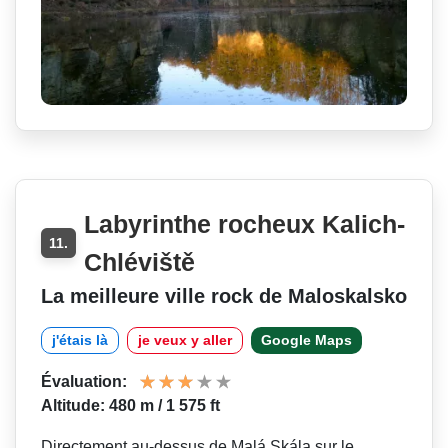
Labyrinthe rocheux Kalich-
11.
Chléviště
La meilleure ville rock de Maloskalsko
j'étais là
je veux y aller
Google Maps
Évaluation:
Altitude: 480 m / 1 575 ft
Directement au-dessus de Malá Skála sur le