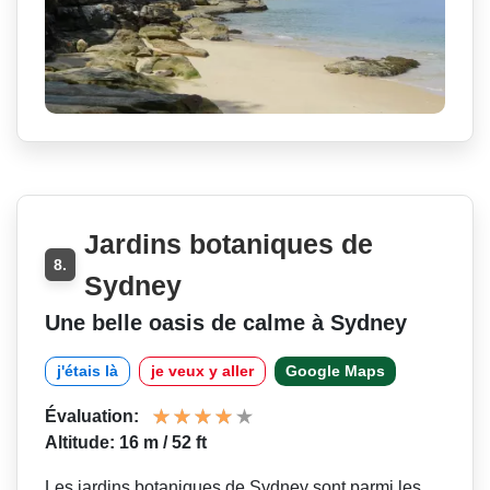
Jardins botaniques de
8.
Sydney
Une belle oasis de calme à Sydney
j'étais là
je veux y aller
Google Maps
Évaluation:
Altitude: 16 m / 52 ft
Les jardins botaniques de Sydney sont parmi les