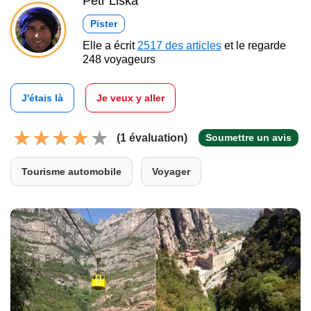
Petr Liška
Pister
Elle a écrit
2517 des articles
et le regarde
248 voyageurs
J'étais là
Je veux y aller
(1 évaluation)
Soumettre un avis
Tourisme automobile
Voyager