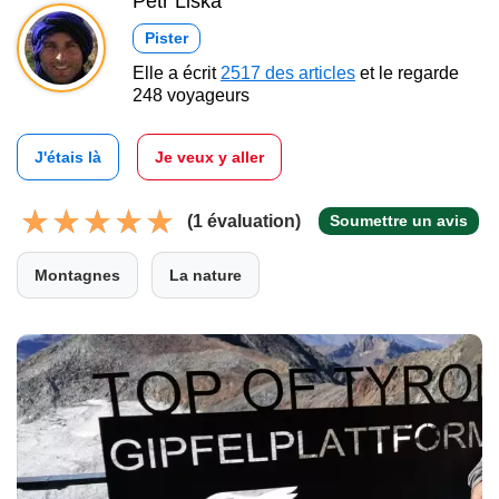
Petr Liška
Pister
Elle a écrit
2517 des articles
et le regarde
248 voyageurs
J'étais là
Je veux y aller
(1 évaluation)
Soumettre un avis
Montagnes
La nature