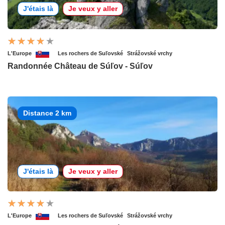
J'étais là
Je veux y aller
L'Europe
Les rochers de Suľovské
Strážovské vrchy
Randonnée Château de Súľov - Súľov
Distance 2 km
J'étais là
Je veux y aller
L'Europe
Les rochers de Suľovské
Strážovské vrchy