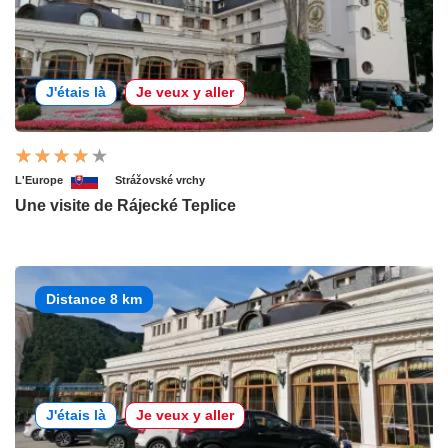
J'étais là
Je veux y aller
L'Europe
Strážovské vrchy
Une visite de Rájecké Teplice
Distance 8 km
J'étais là
Je veux y aller