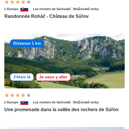
L'Europe
Les rochers de Suľovské
Strážovské vrchy
Randonnée Roháč - Château de Súľov
Distance 1 km
J'étais là
Je veux y aller
L'Europe
Les rochers de Suľovské
Strážovské vrchy
Une promenade dans la vallée des rochers de Súľov