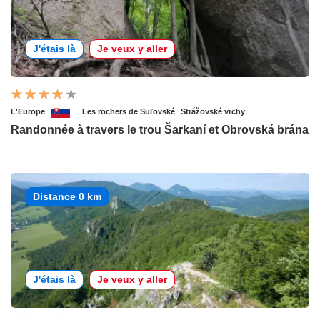
J'étais là
Je veux y aller
L'Europe
Les rochers de Suľovské
Strážovské vrchy
Randonnée à travers le trou Šarkaní et Obrovská brána
Distance 0 km
J'étais là
Je veux y aller