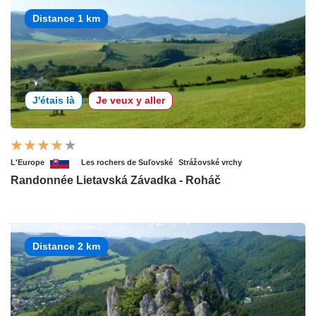
Distance 1 km
J'étais là
Je veux y aller
L'Europe
Les rochers de Suľovské
Strážovské vrchy
Randonnée Lietavská Závadka - Roháč
Distance 2 km