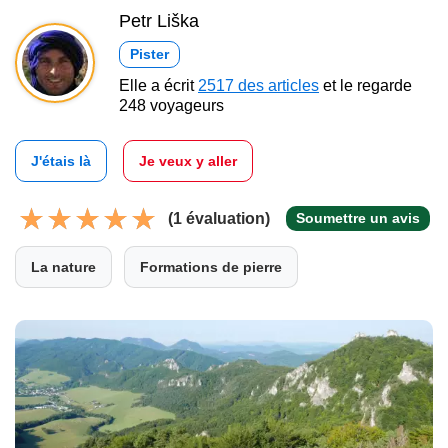
Petr Liška
Pister
Elle a écrit
2517 des articles
et le regarde
248 voyageurs
J'étais là
Je veux y aller
(1 évaluation)
Soumettre un avis
La nature
Formations de pierre