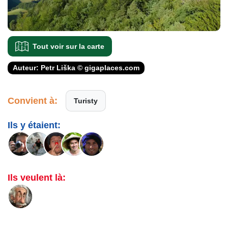
Tout voir sur la carte
Auteur: Petr Liška © gigaplaces.com
Convient à:
Turisty
Ils y étaient:
Ils veulent là: