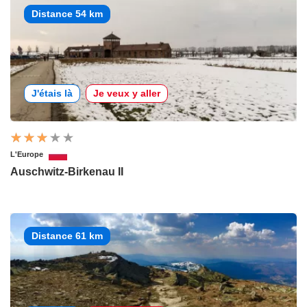
Distance 54 km
J'étais là
Je veux y aller
L'Europe
Auschwitz-Birkenau II
Distance 61 km