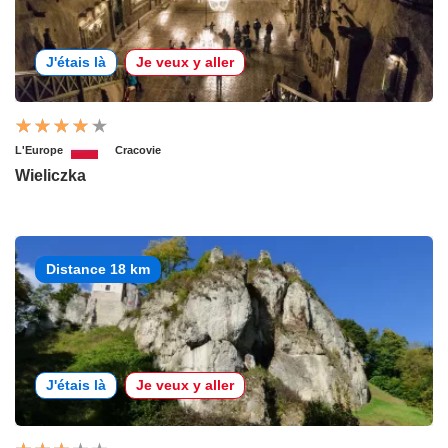
J'étais là
Je veux y aller
L'Europe
Cracovie
Wieliczka
Distance 18 km
J'étais là
Je veux y aller