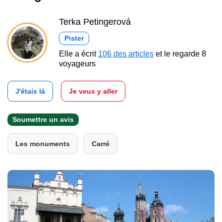
Terka Petingerová
Pister
Elle a écrit
106 des articles
et le regarde 8
voyageurs
J'étais là
Je veux y aller
Soumettre un avis
Les monuments
Carré