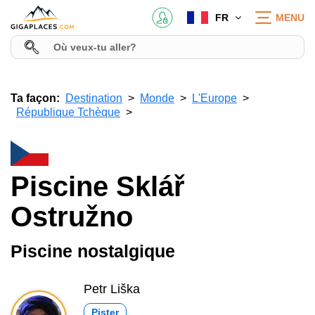
FR
MENU
Ta façon:
Destination
Monde
L'Europe
République Tchèque
Piscine Sklář
Ostružno
Piscine nostalgique
Petr Liška
Pister