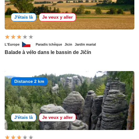
J'étais là
Je veux y aller
L'Europe
Paradis tchèque
Jicin
Jardin marial
Balade à vélo dans le bassin de Jičín
Distance 2 km
J'étais là
Je veux y aller