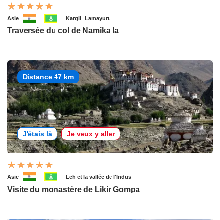
Asie
Kargil
Lamayuru
Traversée du col de Namika la
Distance 47 km
J'étais là
Je veux y aller
Asie
Leh et la vallée de l'Indus
Visite du monastère de Likir Gompa