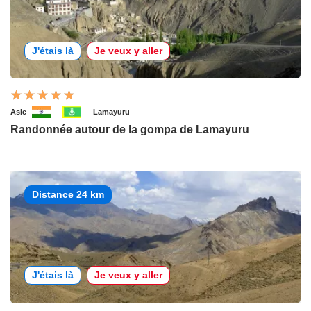
J'étais là
Je veux y aller
Asie
Lamayuru
Randonnée autour de la gompa de Lamayuru
Distance 24 km
J'étais là
Je veux y aller