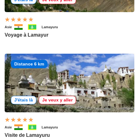
Asie
Lamayuru
Voyage à Lamayur
Distance 6 km
J'étais là
Je veux y aller
Asie
Lamayuru
Visite de Lamayuru