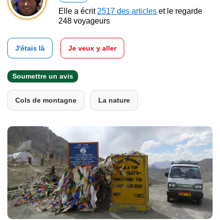
Elle a écrit
2517 des articles
et le regarde
248 voyageurs
J'étais là
Je veux y aller
Soumettre un avis
Cols de montagne
La nature