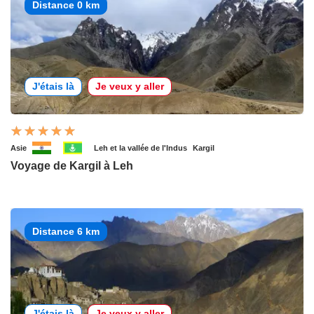
Distance 0 km
J'étais là
Je veux y aller
Asie
Leh et la vallée de l'Indus
Kargil
Voyage de Kargil à Leh
Distance 6 km
J'étais là
Je veux y aller