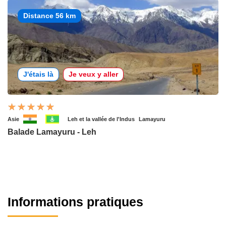
Distance 56 km
J'étais là
Je veux y aller
Asie
Leh et la vallée de l'Indus
Lamayuru
Balade Lamayuru - Leh
Informations pratiques