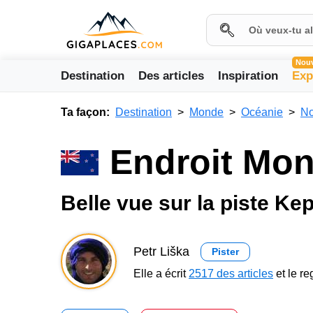
Nou
Destination
Des articles
Inspiration
Exp
Ta façon:
Destination
Monde
Océanie
No
Endroit Mo
Belle vue sur la piste Kep
Petr Liška
Pister
Elle a écrit
2517 des articles
et le r