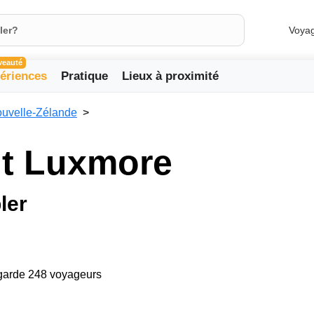
Voya
veauté
ériences
Pratique
Lieux à proximité
uvelle-Zélande
nt Luxmore
ler
egarde 248 voyageurs