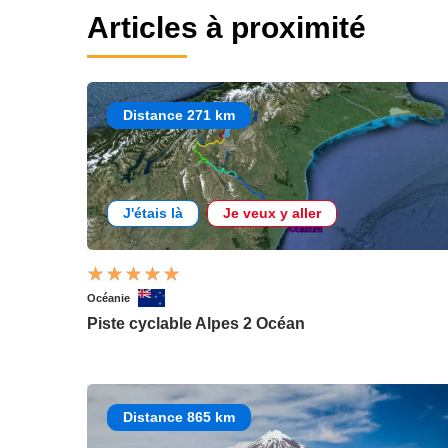
Articles à proximité
Distance 271 km
J'étais là
Je veux y aller
Océanie
Piste cyclable Alpes 2 Océan
Distance 865 km