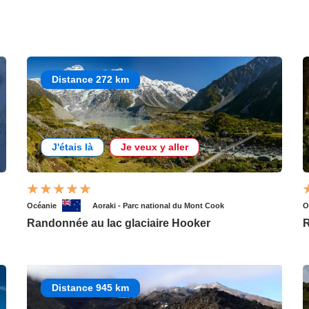
Distance 272 km
J'étais là
Je veux y aller
Océanie
Aoraki - Parc national du Mont Cook
O
Randonnée au lac glaciaire Hooker
R
Distance 945 km