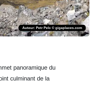
Auteur: Petr Pelc © gigaplaces.com
sommet panoramique du
int culminant de la