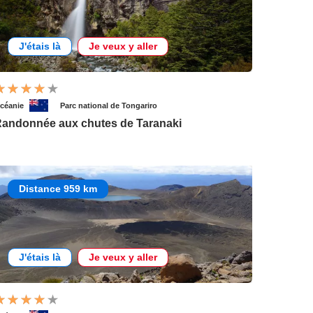
J'étais là
Je veux y aller
céanie
Parc national de Tongariro
andonnée aux chutes de Taranaki
Distance 959 km
J'étais là
Je veux y aller