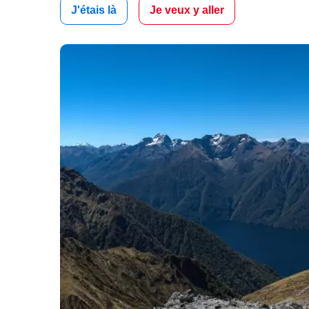
J'étais là
Je veux y aller