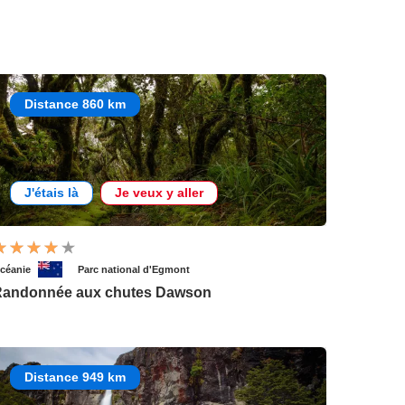
Distance 860 km
J'étais là
Je veux y aller
céanie
Parc national d'Egmont
andonnée aux chutes Dawson
Distance 949 km