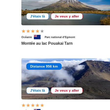
J'étais là
Je veux y aller
Océanie
Parc national d'Egmont
Montée au lac Pouakai Tarn
Distance 956 km
J'étais là
Je veux y aller