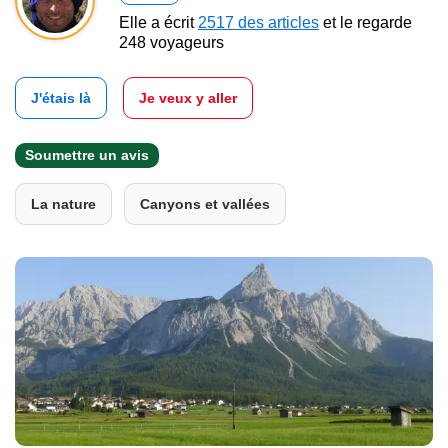
Elle a écrit
2517 des articles
et le regarde
248 voyageurs
J'étais là
Je veux y aller
Soumettre un avis
La nature
Canyons et vallées