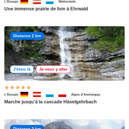
L'Europe
Wetterstein
Une immense prairie de foin à Ehrwald
Distance 2 km
J'étais là
Je veux y aller
L'Europe
Alpes d'Ammergau
Marche jusqu'à la cascade Häselgehrbach
Distance 3 km