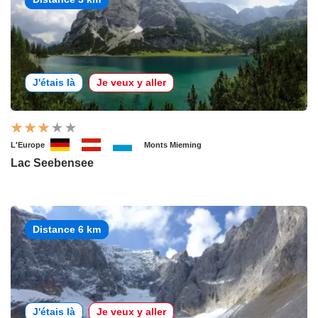
J'étais là
Je veux y aller
L'Europe
Monts Mieming
Lac Seebensee
Distance 6 km
J'étais là
Je veux y aller