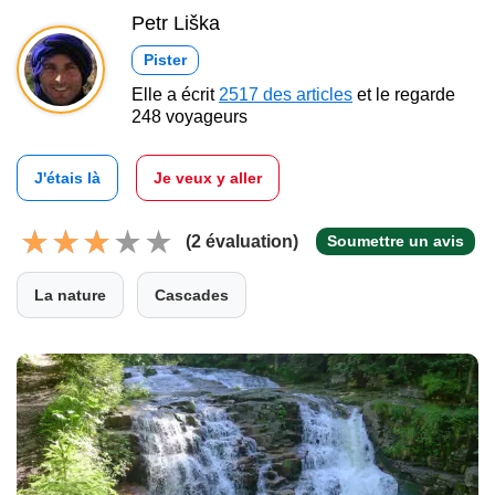
Petr Liška
Pister
Elle a écrit
2517 des articles
et le regarde
248 voyageurs
J'étais là
Je veux y aller
(2 évaluation)
Soumettre un avis
La nature
Cascades