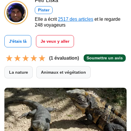
Petr Liška
Pister
Elle a écrit
2517 des articles
et le regarde
248 voyageurs
J'étais là
Je veux y aller
(1 évaluation)
Soumettre un avis
La nature
Animaux et végétation