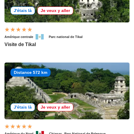
J'étais là
Je veux y aller
Amérique centrale
Parc national de Tikal
Visite de Tikal
Distance 572 km
J'étais là
Je veux y aller
Amérique du Nord
Chiapas
Parc National de Palenque