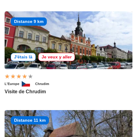
Distance 9 km
J'étais là
Je veux y aller
L'Europe
Chrudim
Visite de Chrudim
Distance 11 km