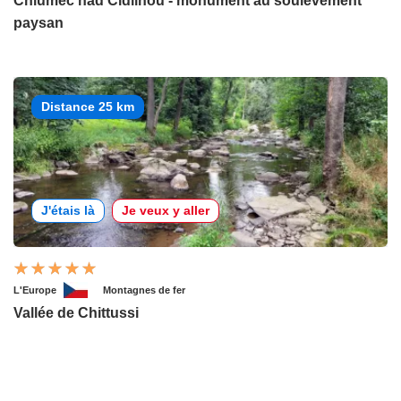
Chlumec nad Cidlinou - monument au soulèvement
paysan
Distance 25 km
J'étais là
Je veux y aller
L'Europe
Montagnes de fer
Vallée de Chittussi