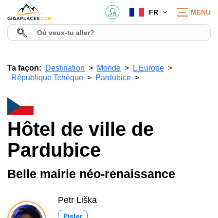
FR
MENU
Ta façon:
Destination
Monde
L'Europe
République Tchèque
Pardubice
Hôtel de ville de
Pardubice
Belle mairie néo-renaissance
Petr Liška
Pister