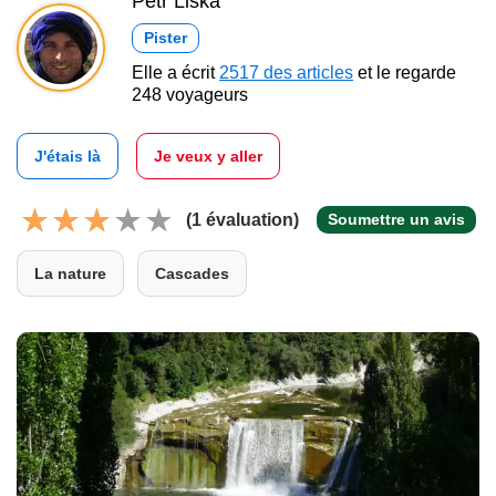
Petr Liška
Pister
Elle a écrit
2517 des articles
et le regarde
248 voyageurs
J'étais là
Je veux y aller
(1 évaluation)
Soumettre un avis
La nature
Cascades