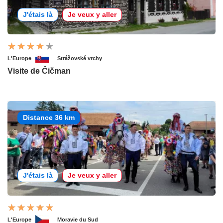
J'étais là
Je veux y aller
L'Europe
Strážovské vrchy
Visite de Čičman
Distance 36 km
J'étais là
Je veux y aller
L'Europe
Moravie du Sud