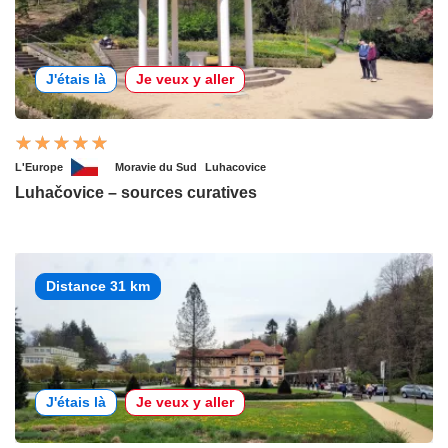
J'étais là
Je veux y aller
L'Europe
Moravie du Sud
Luhacovice
Luhačovice – sources curatives
Distance 31 km
J'étais là
Je veux y aller