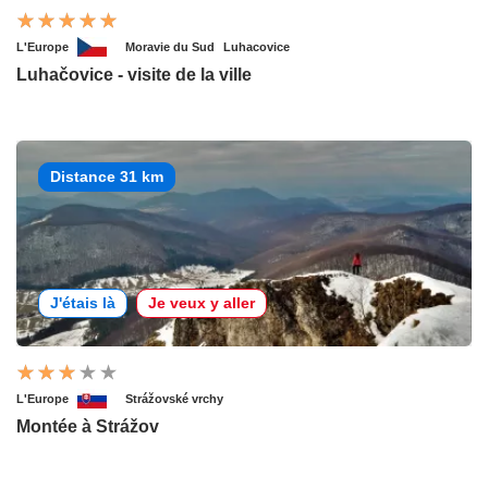
L'Europe
Moravie du Sud
Luhacovice
Luhačovice - visite de la ville
Distance 31 km
J'étais là
Je veux y aller
L'Europe
Strážovské vrchy
Montée à Strážov