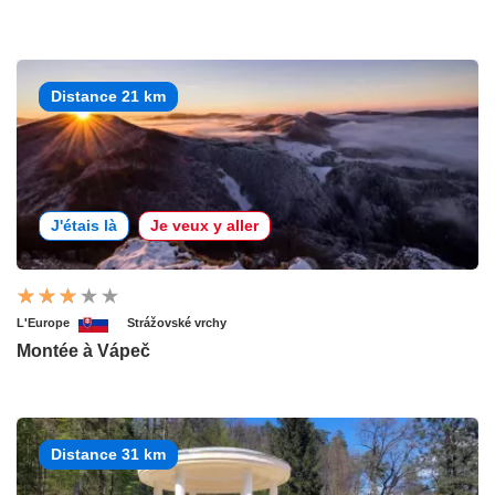
Distance 21 km
J'étais là
Je veux y aller
L'Europe
Strážovské vrchy
Montée à Vápeč
Distance 31 km