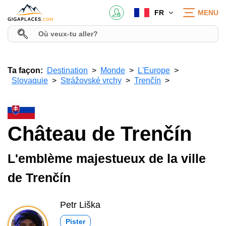
FR
MENU
Ta façon:
Destination
Monde
L'Europe
Slovaquie
Strážovské vrchy
Trenčín
Château de Trenčín
L'emblème majestueux de la ville
de Trenčín
Petr Liška
Pister