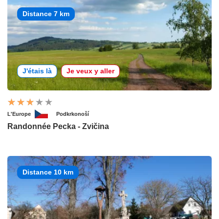
Distance 7 km
J'étais là
Je veux y aller
L'Europe
Podkrkonoší
Randonnée Pecka - Zvičina
Distance 10 km