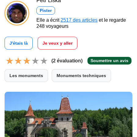
Petr Liška
Pister
Elle a écrit
2517 des articles
et le regarde
248 voyageurs
J'étais là
Je veux y aller
(2 évaluation)
Soumettre un avis
Les monuments
Monuments techniques