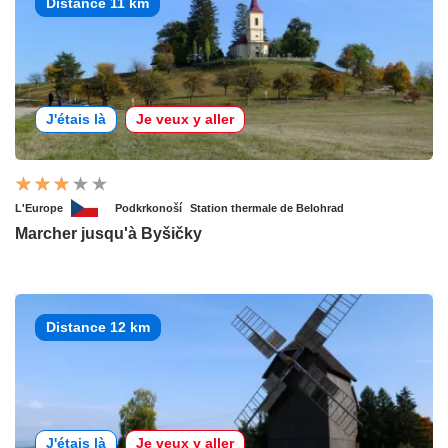
Distance 11 km
J'étais là
Je veux y aller
L'Europe
Podkrkonoší
Station thermale de Belohrad
Marcher jusqu'à Byšičky
Distance 12 km
J'étais là
Je veux y aller