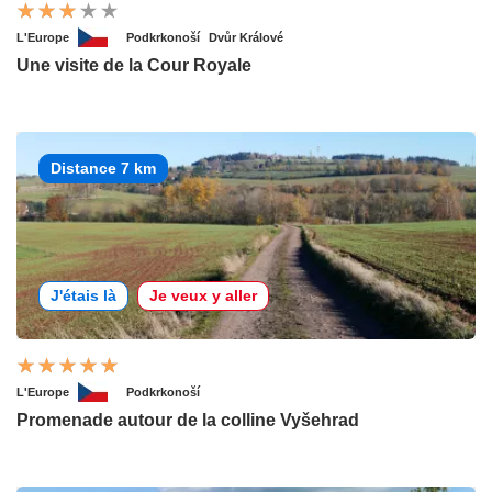
L'Europe
Podkrkonoší
Dvůr Králové
Une visite de la Cour Royale
Distance 7 km
J'étais là
Je veux y aller
L'Europe
Podkrkonoší
Promenade autour de la colline Vyšehrad