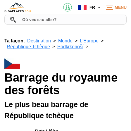
FR
MENU
Ta façon:
Destination
Monde
L'Europe
République Tchèque
Podkrkonoší
Barrage du royaume
des forêts
Le plus beau barrage de
République tchèque