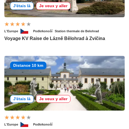
J'étais là
Je veux y aller
L'Europe
Podkrkonoší
Station thermale de Belohrad
Voyage KV Raise de Lázně Bělohrad à Zvičina
Distance 10 km
J'étais là
Je veux y aller
L'Europe
Podkrkonoší