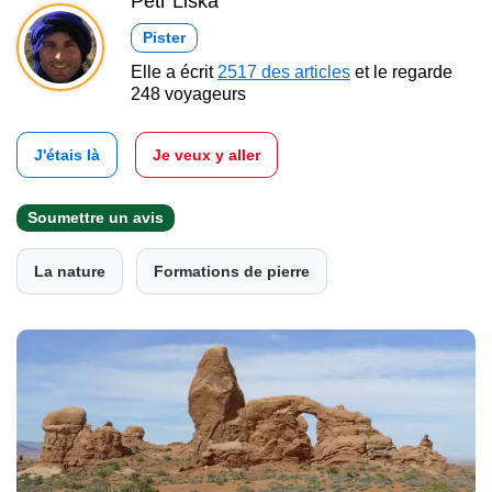
Petr Liška
Pister
Elle a écrit
2517 des articles
et le regarde
248 voyageurs
J'étais là
Je veux y aller
Soumettre un avis
La nature
Formations de pierre