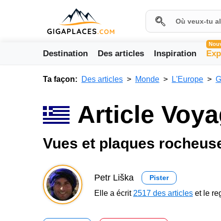
Nou
Destination
Des articles
Inspiration
Exp
Ta façon:
Des articles
Monde
L'Europe
G
Article Voy
Vues et plaques rocheus
Petr Liška
Pister
Elle a écrit
2517 des articles
et le r