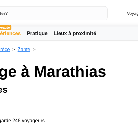
Voya
veauté
ériences
Pratique
Lieux à proximité
rèce
Zante
age à Marathias
es
egarde 248 voyageurs