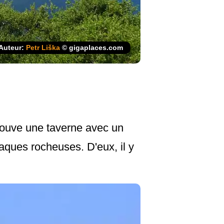
Auteur:
Petr Liška
© gigaplaces.com
trouve une taverne avec un
aques rocheuses. D'eux, il y