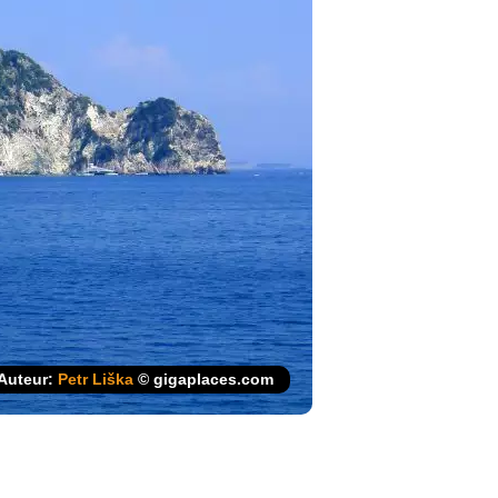
Auteur:
Petr Liška
© gigaplaces.com