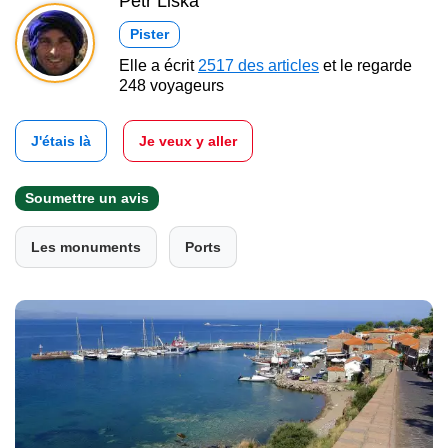
Petr Liška
Pister
Elle a écrit
2517 des articles
et le regarde
248 voyageurs
J'étais là
Je veux y aller
Soumettre un avis
Les monuments
Ports