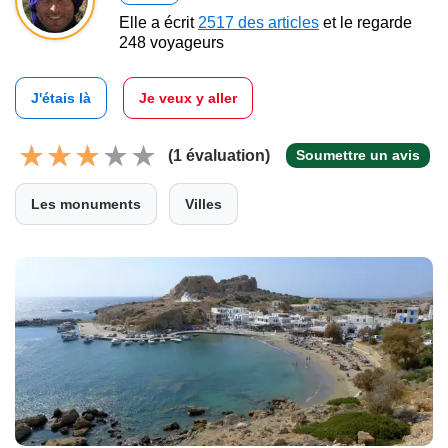
Elle a écrit
2517 des articles
et le regarde
248 voyageurs
J'étais là
Je veux y aller
(1 évaluation)
Soumettre un avis
Les monuments
Villes