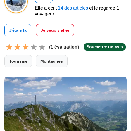
Elle a écrit
14 des articles
et le regarde 1
voyageur
J'étais là
Je veux y aller
(1 évaluation)
Soumettre un avis
Tourisme
Montagnes