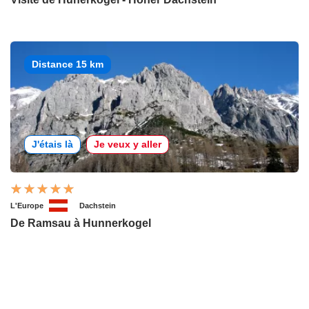
Distance 15 km
J'étais là
Je veux y aller
L'Europe
Dachstein
De Ramsau à Hunnerkogel