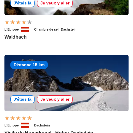
J'étais là
Je veux y aller
L'Europe
Chambre de sel
Dachstein
Waldbach
Distance 15 km
J'étais là
Je veux y aller
L'Europe
Dachstein
Visite de Hunerkogel - Hoher Dachstein