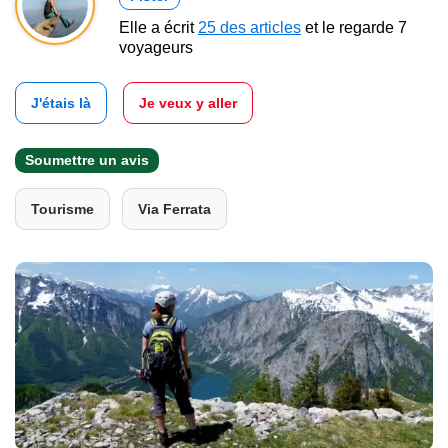
Elle a écrit
25 des articles
et le regarde 7
voyageurs
J'étais là
Je veux y aller
Soumettre un avis
Tourisme
Via Ferrata