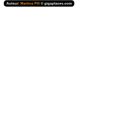
Auteur:
Martina Pill
© gigaplaces.com