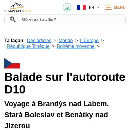
FR
MENU
Ta façon:
Des articles
Monde
L'Europe
République Tchèque
Bohême moyenne
Balade sur l'autoroute
D10
Voyage à Brandýs nad Labem,
Stará Boleslav et Benátky nad
Jizerou