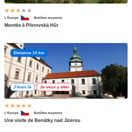
L'Europe
Bohême moyenne
Montée à Přerovská Hůr
Distance 14 km
J'étais là
Je veux y aller
L'Europe
Bohême moyenne
Une visite de Benátky nad Jizerou