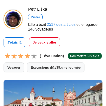
Petr Liška
Pister
Elle a écrit
2517 des articles
et le regarde
248 voyageurs
J'étais là
Je veux y aller
(1 évaluation)
Soumettre un avis
Voyager
Excursions d&#39;une journée