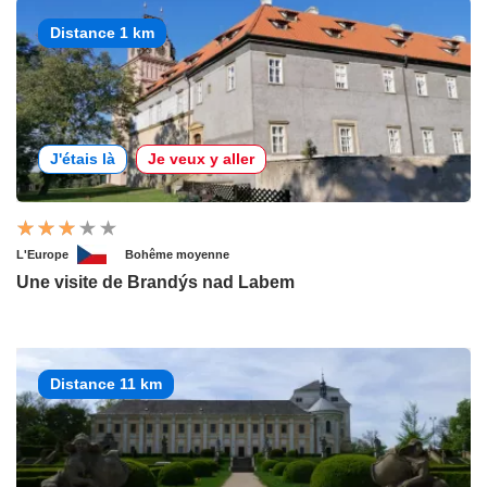
Distance 1 km
J'étais là
Je veux y aller
L'Europe
Bohême moyenne
Une visite de Brandýs nad Labem
Distance 11 km