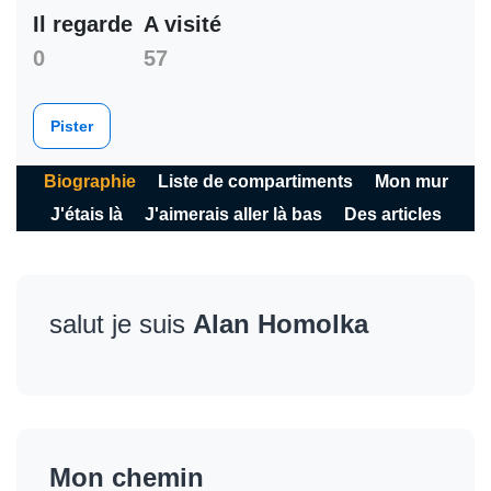
Il regarde
A visité
0
57
Pister
Biographie
Liste de compartiments
Mon mur
J'étais là
J'aimerais aller là bas
Des articles
salut je suis
Alan Homolka
Mon chemin