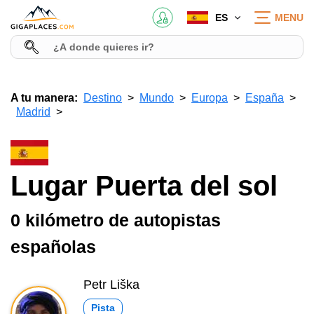
ES
MENU
A tu manera:
Destino
Mundo
Europa
España
Madrid
Lugar Puerta del sol
0 kilómetro de autopistas
españolas
Petr Liška
Pista