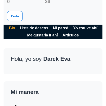
0
36
Pista
Bio
Lista de deseos
Mi pared
Yo estuve ahí
Me gustaría ir ahí
Artículos
Hola, yo soy
Darek Eva
Mi manera