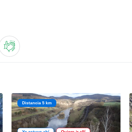
Distancia 5 km
Yo estuve ahí
Quiero ir allí