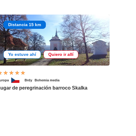
Distancia 15 km
Yo estuve ahí
Quiero ir allí
uropa
Brdy
Bohemia media
ugar de peregrinación barroco Skalka