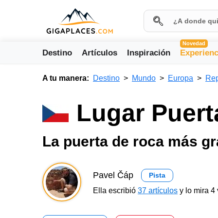
Novedad
Destino
Artículos
Inspiración
Experienc
A tu manera:
Destino
Mundo
Europa
Rep
Lugar Puert
La puerta de roca más g
Pavel Čáp
Pista
Ella escribió
37 artículos
y lo mira 4