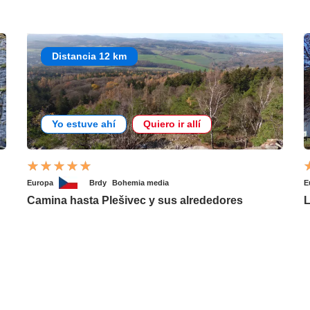
Distancia 12 km
Yo estuve ahí
Quiero ir allí
Europa
Brdy
Bohemia media
E
Camina hasta Plešivec y sus alrededores
L