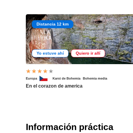
Distancia 12 km
Yo estuve ahí
Quiero ir allí
Europa
Karst de Bohemia
Bohemia media
En el corazon de america
Información práctica