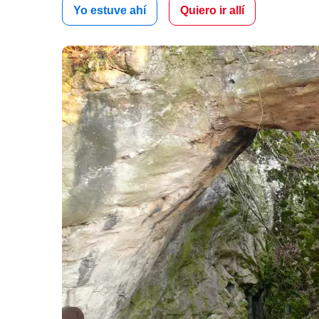
Yo estuve ahí
Quiero ir allí