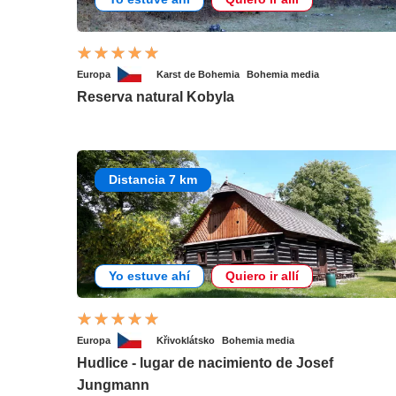
Europa
Karst de Bohemia
Bohemia media
Reserva natural Kobyla
Distancia 7 km
Yo estuve ahí
Quiero ir allí
Europa
Křivoklátsko
Bohemia media
Hudlice - lugar de nacimiento de Josef
Jungmann