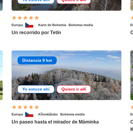
Europa
Karst de Bohemia
Bohemia media
E
Un recorrido por Tetín
C
Distancia 9 km
Yo estuve ahí
Quiero ir allí
Europa
Křivoklátsko
Bohemia media
E
Un paseo hasta el mirador de Máminka
C
K