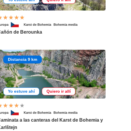
uropa
Karst de Bohemia
Bohemia media
añón de Berounka
Distancia 9 km
Yo estuve ahí
Quiero ir allí
uropa
Karst de Bohemia
Bohemia media
aminata a las canteras del Karst de Bohemia y
arlštejn