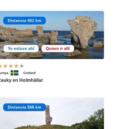
Distancia 401 km
Yo estuve ahí
Quiero ir allí
uropa
Gotland
auky en Holmhällar
Distancia 568 km