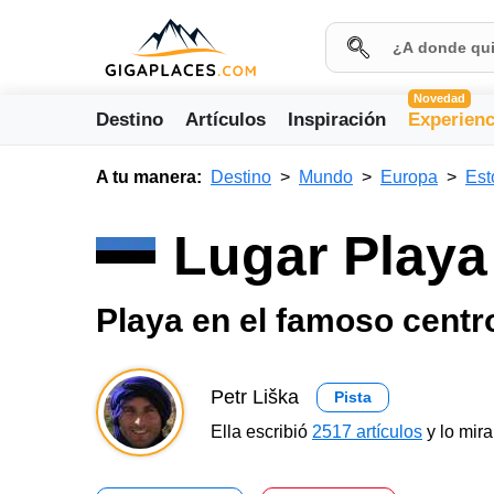
Novedad
Destino
Artículos
Inspiración
Experienc
A tu manera:
Destino
Mundo
Europa
Est
Lugar Playa
Playa en el famoso centro
Petr Liška
Pista
Ella escribió
2517 artículos
y lo mir