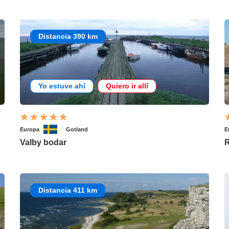
Distancia 390 km
Yo estuve ahí
Quiero ir allí
Europa
Gotland
E
Valby bodar
R
Distancia 411 km