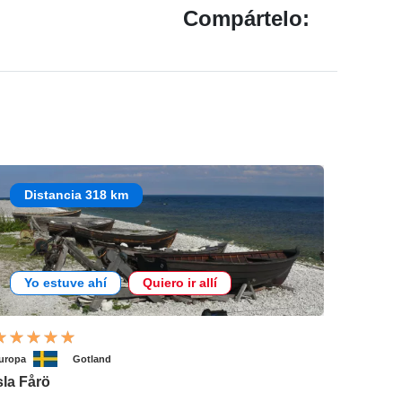
Compártelo:
Distancia 318 km
Yo estuve ahí
Quiero ir allí
uropa
Gotland
sla Fårö