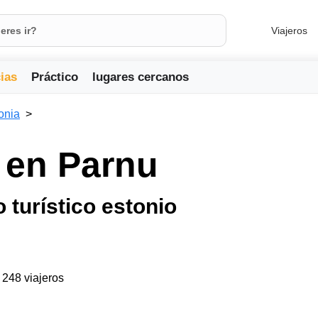
Viajeros
ias
Práctico
lugares cercanos
onia
 en Parnu
 turístico estonio
a 248 viajeros