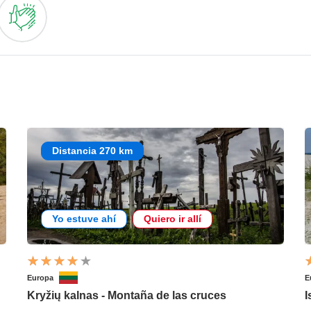
Distancia 270 km
Yo estuve ahí
Quiero ir allí
Europa
E
Kryžių kalnas - Montaña de las cruces
I