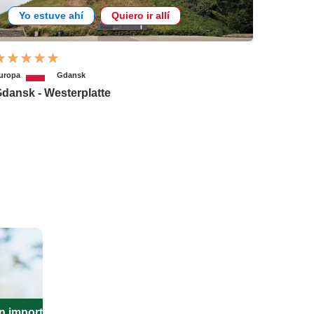
Yo estuve ahí
Quiero ir allí
uropa
Gdansk
dansk - Westerplatte
n importante