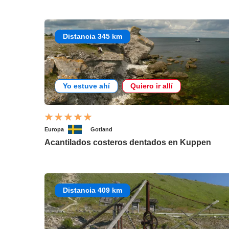
Distancia 345 km
Yo estuve ahí
Quiero ir allí
Europa
Gotland
Acantilados costeros dentados en Kuppen
Distancia 409 km