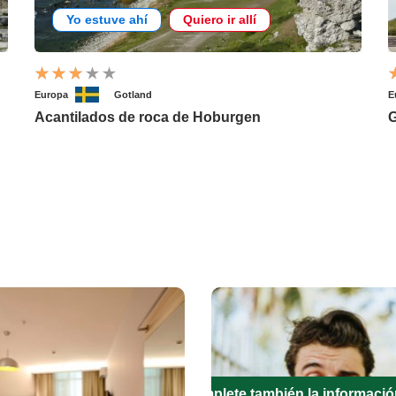
Yo estuve ahí
Quiero ir allí
Europa
Gotland
E
Acantilados de roca de Hoburgen
G
Complete también la informació