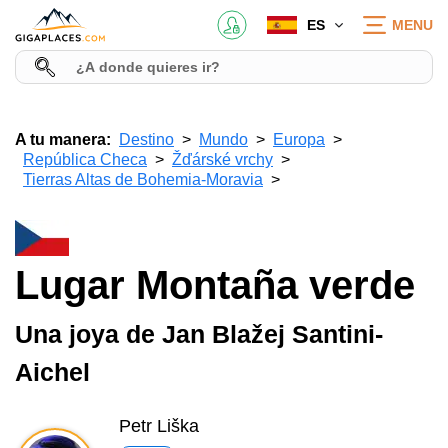
ES
MENU
A tu manera:
Destino
Mundo
Europa
República Checa
Žďárské vrchy
Tierras Altas de Bohemia-Moravia
Lugar Montaña verde
Una joya de Jan Blažej Santini-
Aichel
Petr Liška