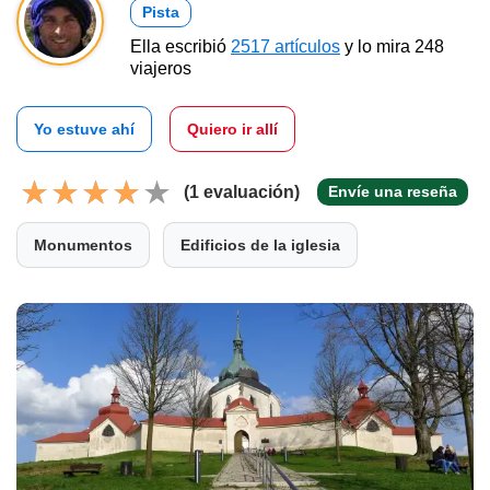
Pista
Ella escribió
2517 artículos
y lo mira 248
viajeros
Yo estuve ahí
Quiero ir allí
(1 evaluación)
Envíe una reseña
Monumentos
Edificios de la iglesia