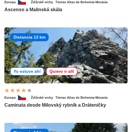
Europa
Žďárské vrchy
Tierras Altas de Bohemia-Moravia
Ascenso a Malinská skála
Distancia 13 km
Yo estuve ahí
Quiero ir allí
Europa
Žďárské vrchy
Tierras Altas de Bohemia-Moravia
Caminata desde Milovský rybník a Dráteničky