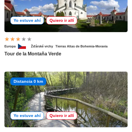
Yo estuve ahí
Quiero ir allí
Europa
Žďárské vrchy
Tierras Altas de Bohemia-Moravia
Tour de la Montaña Verde
Distancia 0 km
Yo estuve ahí
Quiero ir allí