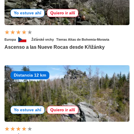
Yo estuve ahí
Quiero ir allí
Europa
Žďárské vrchy
Tierras Altas de Bohemia-Moravia
Ascenso a las Nueve Rocas desde Křižánky
Distancia 12 km
Yo estuve ahí
Quiero ir allí