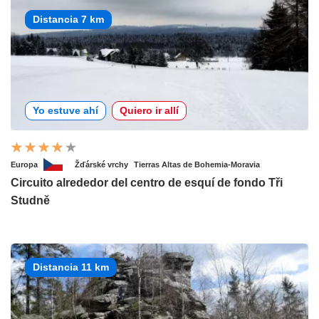
Distancia 7 km
Yo estuve ahí
Quiero ir allí
Europa
Žďárské vrchy
Tierras Altas de Bohemia-Moravia
Circuito alrededor del centro de esquí de fondo Tři
Studně
Distancia 11 km