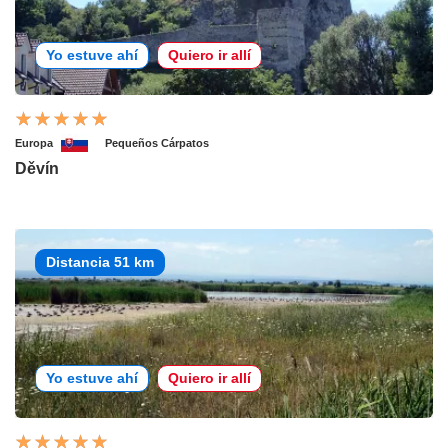
Yo estuve ahí
Quiero ir allí
Europa
Pequeños Cárpatos
Děvín
Distancia 51 km
Yo estuve ahí
Quiero ir allí