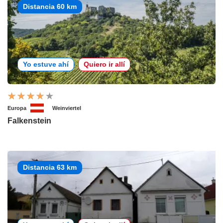
Distancia 60 km
Yo estuve ahí
Quiero ir allí
Europa
Weinviertel
Falkenstein
Distancia 63 km