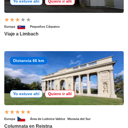
Yo estuve ahí
Quiero ir allí
Europa
Pequeños Cárpatos
Viaje a Limbach
Distancia 66 km
Yo estuve ahí
Quiero ir allí
Europa
Área de Lednice-Valtice
Moravia del Sur
Columnata en Reistna