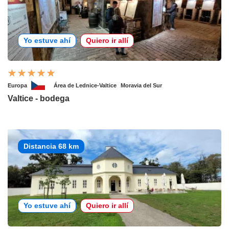
Yo estuve ahí
Quiero ir allí
Europa
Área de Lednice-Valtice
Moravia del Sur
Valtice - bodega
Distancia 68 km
Yo estuve ahí
Quiero ir allí