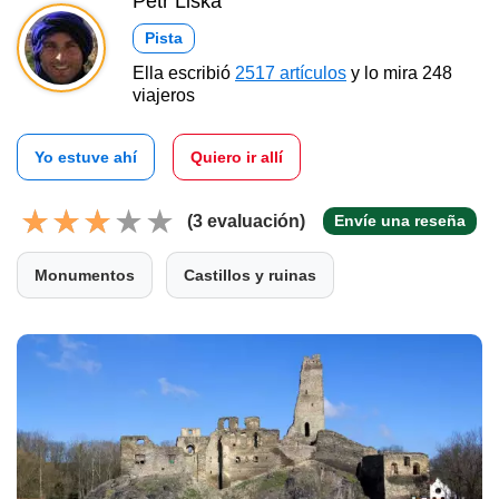
Petr Liška
Pista
Ella escribió
2517 artículos
y lo mira 248
viajeros
Yo estuve ahí
Quiero ir allí
(3 evaluación)
Envíe una reseña
Monumentos
Castillos y ruinas