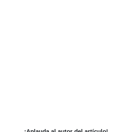
¡Aplauda al autor del artículo!