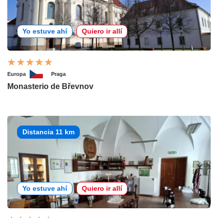
Yo estuve ahí
Quiero ir allí
Europa
Praga
Monasterio de Břevnov
Distancia 11 km
Yo estuve ahí
Quiero ir allí