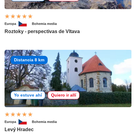
Europa
Bohemia media
Roztoky - perspectivas de Vltava
Distancia 8 km
Yo estuve ahí
Quiero ir allí
Europa
Bohemia media
Levý Hradec