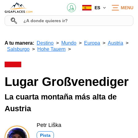
ES
MENU
A tu manera:
Destino
Mundo
Europa
Austria
Salsburgo
Hohe Tauern
Lugar Großvenediger
La cuarta montaña más alta de
Austria
Petr Liška
Pista