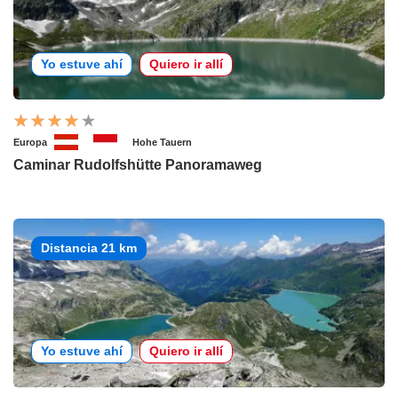
Yo estuve ahí
Quiero ir allí
Europa
Hohe Tauern
Caminar Rudolfshütte Panoramaweg
Distancia 21 km
Yo estuve ahí
Quiero ir allí