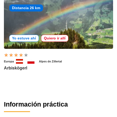
Distancia 26 km
Yo estuve ahí
Quiero ir allí
Europa
Alpes de Zillertal
Arbiskögerl
Información práctica