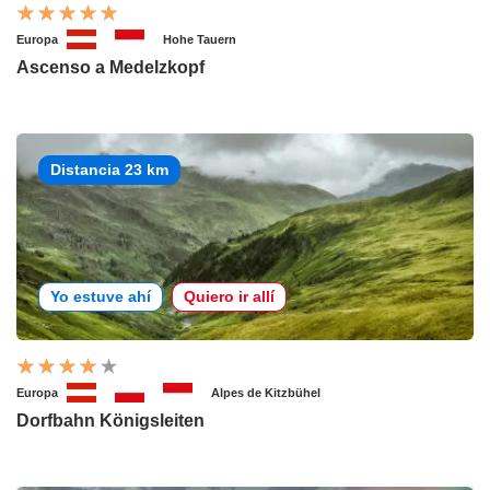
Europa
Hohe Tauern
Ascenso a Medelzkopf
Distancia 23 km
Yo estuve ahí
Quiero ir allí
Europa
Alpes de Kitzbühel
Dorfbahn Königsleiten