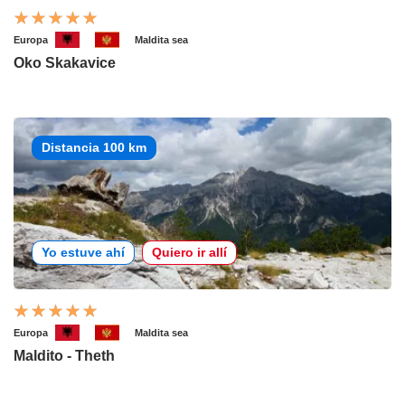
Europa
Maldita sea
Oko Skakavice
Distancia 100 km
Yo estuve ahí
Quiero ir allí
Europa
Maldita sea
Maldito - Theth