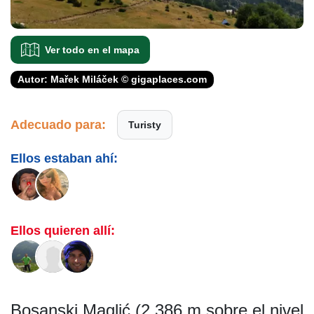
Ver todo en el mapa
Autor: Mařek Miláček © gigaplaces.com
Adecuado para:
Turisty
Ellos estaban ahí:
Ellos quieren allí:
Bosanski Maglić (2.386 m sobre el nivel