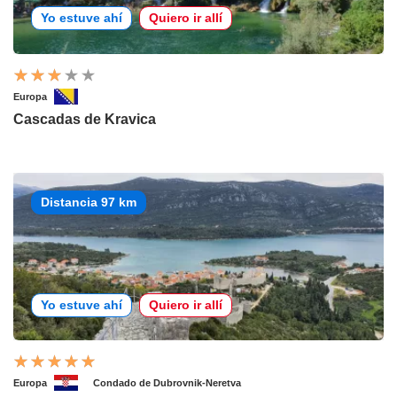
Yo estuve ahí
Quiero ir allí
Europa
Cascadas de Kravica
Distancia 97 km
Yo estuve ahí
Quiero ir allí
Europa
Condado de Dubrovnik-Neretva