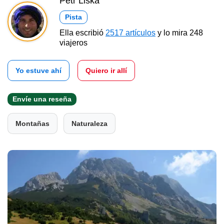
Petr Liška
Pista
Ella escribió
2517 artículos
y lo mira 248
viajeros
Yo estuve ahí
Quiero ir allí
Envíe una reseña
Montañas
Naturaleza