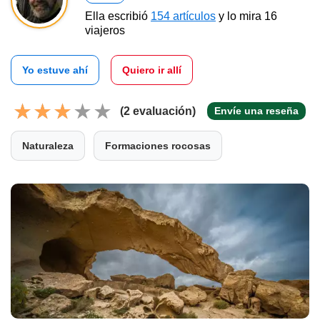
Ella escribió
154 artículos
y lo mira 16
viajeros
Yo estuve ahí
Quiero ir allí
(2 evaluación)
Envíe una reseña
Naturaleza
Formaciones rocosas