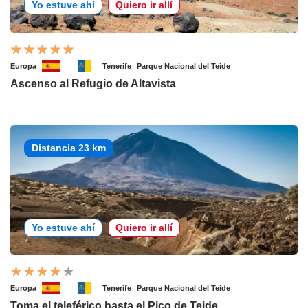
Yo estuve ahí
Quiero ir allí
Europa
Tenerife
Parque Nacional del Teide
Ascenso al Refugio de Altavista
Distancia 23 km
Yo estuve ahí
Quiero ir allí
Europa
Tenerife
Parque Nacional del Teide
Toma el teleférico hasta el Pico de Teide