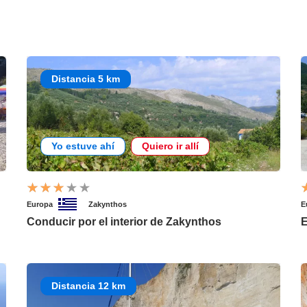
Distancia 5 km
Yo estuve ahí
Quiero ir allí
Europa
Zakynthos
E
Conducir por el interior de Zakynthos
E
Distancia 12 km