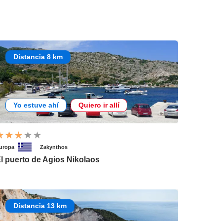
Distancia 8 km
Yo estuve ahí
Quiero ir allí
uropa
Zakynthos
l puerto de Agios Nikolaos
Distancia 13 km