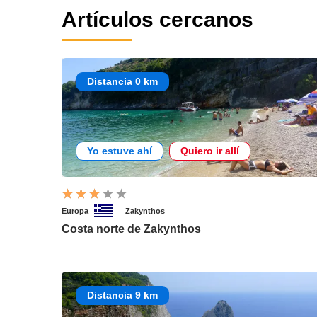
Artículos cercanos
Distancia 0 km
Yo estuve ahí
Quiero ir allí
Europa
Zakynthos
Costa norte de Zakynthos
Distancia 9 km