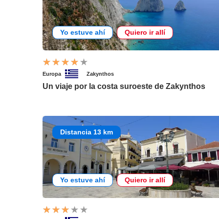
Yo estuve ahí
Quiero ir allí
Europa
Zakynthos
Un viaje por la costa suroeste de Zakynthos
Distancia 13 km
Yo estuve ahí
Quiero ir allí