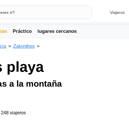
Viajeros
ias
Práctico
lugares cercanos
cia
Zakynthos
s playa
as a la montaña
a 248 viajeros