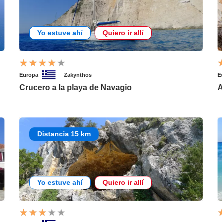
Yo estuve ahí
Quiero ir allí
Europa
Zakynthos
E
Crucero a la playa de Navagio
A
Distancia 15 km
Yo estuve ahí
Quiero ir allí