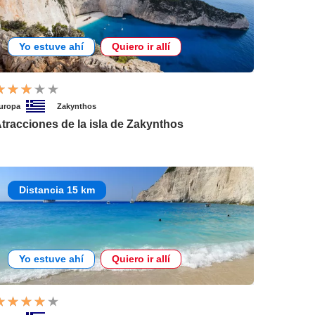
Yo estuve ahí
Quiero ir allí
uropa
Zakynthos
tracciones de la isla de Zakynthos
Distancia 15 km
Yo estuve ahí
Quiero ir allí