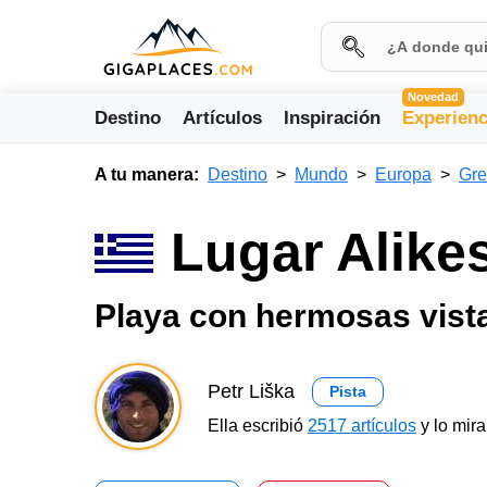
Novedad
Destino
Artículos
Inspiración
Experienc
A tu manera:
Destino
Mundo
Europa
Gre
Lugar Alike
Playa con hermosas vist
Petr Liška
Pista
Ella escribió
2517 artículos
y lo mir