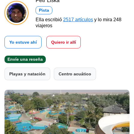
Petr Liška
Pista
Ella escribió
2517 artículos
y lo mira 248
viajeros
Yo estuve ahí
Quiero ir allí
Envíe una reseña
Playas y natación
Centro acuático