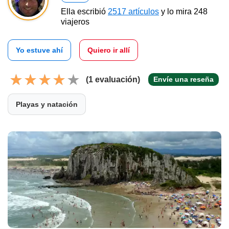
Ella escribió
2517 artículos
y lo mira 248
viajeros
Yo estuve ahí
Quiero ir allí
(1 evaluación)
Envíe una reseña
Playas y natación