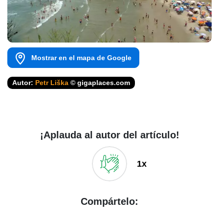
Mostrar en el mapa de Google
Autor:
Petr Liška
© gigaplaces.com
¡Aplauda al autor del artículo!
1x
Compártelo: