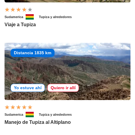
Sudamerica
Tupiza y alrededores
Viaje a Tupiza
Distancia 1835 km
Yo estuve ahí
Quiero ir allí
Sudamerica
Tupiza y alrededores
Manejo de Tupiza al Altiplano