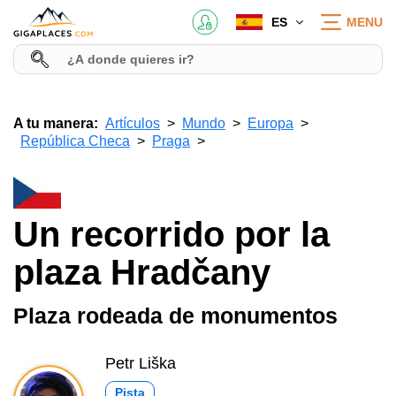
ES
MENU
A tu manera:
Artículos
Mundo
Europa
República Checa
Praga
Un recorrido por la
plaza Hradčany
Plaza rodeada de monumentos
Petr Liška
Pista