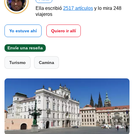
Ella escribió
2517 artículos
y lo mira 248
viajeros
Yo estuve ahí
Quiero ir allí
Envíe una reseña
Turismo
Camina