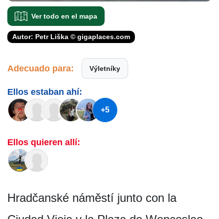
Ver todo en el mapa
Autor: Petr Liška © gigaplaces.com
Adecuado para:
Výletníky
Ellos estaban ahí:
+5
Ellos quieren allí:
Hradčanské náměstí junto con la