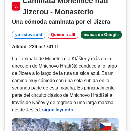
Caminata Mohelnice nad
3.
Jizerou - Monasterio
Una cómoda caminata por el Jizera
yo estuve ahí
Quiero ir allí
mapas de Google
Altitud: 226 m / 741 ft
La caminata de Mohelnice a Klášter y más en la
dirección de Mnichovo Hradiště conduce a lo largo
de Jizera a lo largo de la ruta turística azul. Es un
camino muy cómodo con una sola subida en la
segunda parte de esta marcha. Es principalmente
parte del circuito clásico de Mnichovo Hradiště a
través de Káčov y de regreso o una larga marcha
desde Ještěd.
sigue leyendo