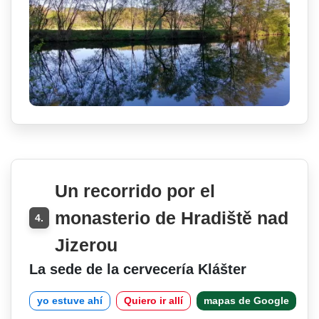
Un recorrido por el
monasterio de Hradiště nad
4.
Jizerou
La sede de la cervecería Klášter
yo estuve ahí
Quiero ir allí
mapas de Google