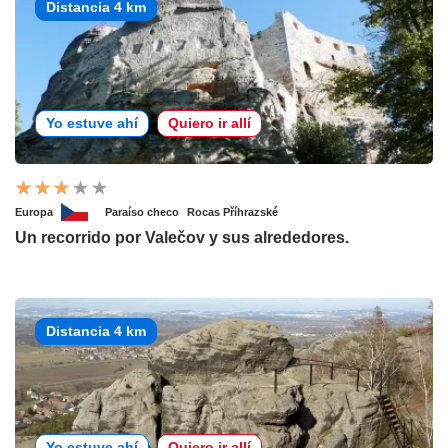
Distancia 4 km
Yo estuve ahí
Quiero ir allí
Europa
Paraíso checo
Rocas Příhrazské
Un recorrido por Valečov y sus alrededores.
Distancia 4 km
Yo estuve ahí
Quiero ir allí