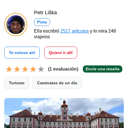
Petr Liška
Pista
Ella escribió
2517 artículos
y lo mira 248
viajeros
Yo estuve ahí
Quiero ir allí
(1 evaluación)
Envíe una reseña
Turismo
Caminatas de un día