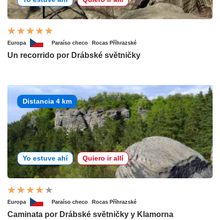
Europa
Paraíso checo
Rocas Příhrazské
Un recorrido por Drábské světničky
Distancia 4 km
Yo estuve ahí
Quiero ir allí
Europa
Paraíso checo
Rocas Příhrazské
Caminata por Drábské světničky y Klamorna