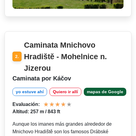
Caminata Mnichovo
Hradiště - Mohelnice n.
2.
Jizerou
Caminata por Káčov
yo estuve ahí
Quiero ir allí
mapas de Google
Evaluación:
Altitud: 257 m / 843 ft
Aunque los imanes más grandes alrededor de
Mnichovo Hradiště son los famosos Drábské