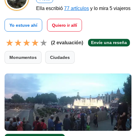
Ella escribió
77 artículos
y lo mira 5 viajeros
Yo estuve ahí
Quiero ir allí
(2 evaluación)
Envíe una reseña
Monumentos
Ciudades