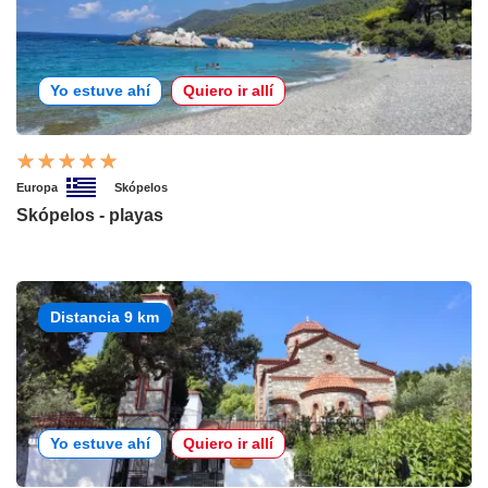
Yo estuve ahí
Quiero ir allí
Europa
Skópelos
Skópelos - playas
Distancia 9 km
Yo estuve ahí
Quiero ir allí