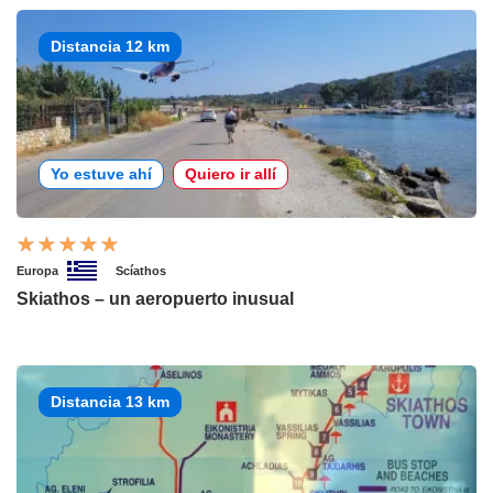
Distancia 12 km
Yo estuve ahí
Quiero ir allí
Europa
Scíathos
Skiathos – un aeropuerto inusual
Distancia 13 km