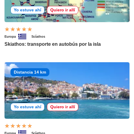
Yo estuve ahí
Quiero ir allí
Europa
Scíathos
Skiathos: transporte en autobús por la isla
Distancia 14 km
Yo estuve ahí
Quiero ir allí
Europa
Scíathos