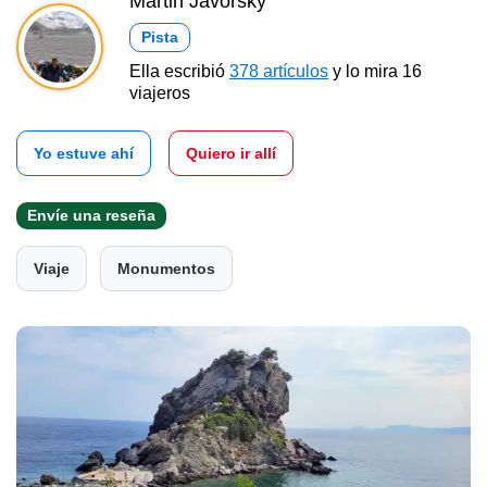
Martin Javorský
Pista
Ella escribió
378 artículos
y lo mira 16
viajeros
Yo estuve ahí
Quiero ir allí
Envíe una reseña
Viaje
Monumentos