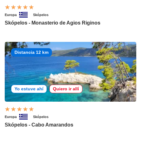
Europa
Skópelos
Skópelos - Monasterio de Agios Riginos
Distancia 12 km
Yo estuve ahí
Quiero ir allí
Europa
Skópelos
Skópelos - Cabo Amarandos