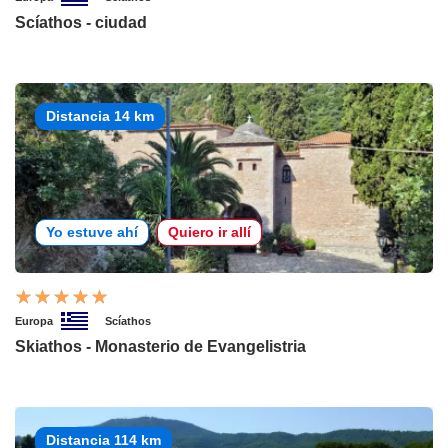
Scíathos - ciudad
Distancia 14 km
Yo estuve ahí
Quiero ir allí
Europa
Scíathos
Skiathos - Monasterio de Evangelistria
Distancia 114 km