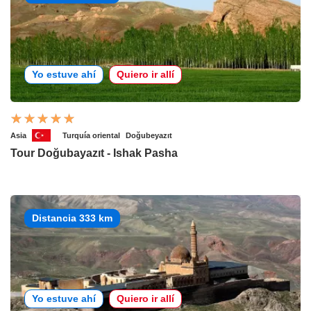
Yo estuve ahí
Quiero ir allí
Asia
Turquía oriental
Doğubeyazıt
Tour Doğubayazıt - Ishak Pasha
Distancia 333 km
Yo estuve ahí
Quiero ir allí