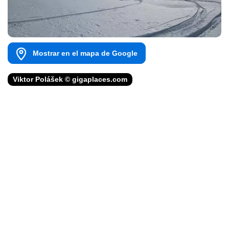
Mostrar en el mapa de Google
Viktor Polášek © gigaplaces.com